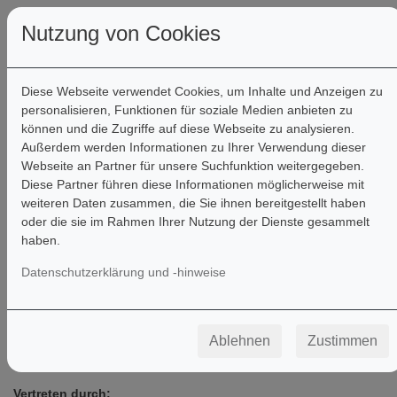
Nutzung von Cookies
Diese Webseite verwendet Cookies, um Inhalte und Anzeigen zu
personalisieren, Funktionen für soziale Medien anbieten zu
können und die Zugriffe auf diese Webseite zu analysieren.
Außerdem werden Informationen zu Ihrer Verwendung dieser
Webseite an Partner für unsere Suchfunktion weitergegeben.
Impressum
Diese Partner führen diese Informationen möglicherweise mit
weiteren Daten zusammen, die Sie ihnen bereitgestellt haben
oder die sie im Rahmen Ihrer Nutzung der Dienste gesammelt
haben.
Angaben gemäß § 5 TMG
Datenschutzerklärung und -hinweise
Editionen Halbig GmbH & Co. KG
Schreinerstr. 8
85077 Manching
Ablehnen
Zustimmen
Handelsregister: HRA 170082
Registergericht: Amtsgericht Ingolstadt
Vertreten durch: